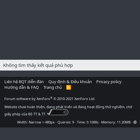
Không tìm thấy kết quả phù hợp
Liên hệ BQT diễn đàn
Quy định & Điều khoản
Privacy policy
Hướng dẫn & FAQ
Trang chủ
R
S
S
®
Forum software by XenForo
© 2010-2021 XenForo Ltd.
Website chưa hoàn thiện, đang phát triển và đang hoạt động thử nghiệm, chờ
giấy phép của Bộ TT & TT.
Width
Queries
9
Time
0.1088s
Memory
11.20MB