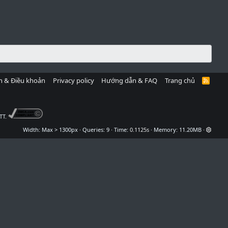
h & Điều khoản
Privacy policy
Hướng dẫn & FAQ
Trang chủ
R
S
S
TT.
Width
Queries
9
Time
0.1125s
Memory
11.20MB