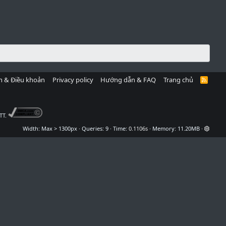
h & Điều khoản
Privacy policy
Hướng dẫn & FAQ
Trang chủ
R
S
S
TT.
Width
Queries
9
Time
0.1106s
Memory
11.20MB