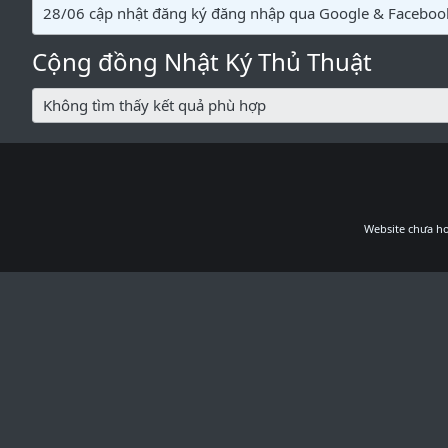
28/06 cập nhật đăng ký đăng nhập qua Google & Faceboo
Cộng đồng Nhật Ký Thủ Thuật
Không tìm thấy kết quả phù hợp
Website chưa ho