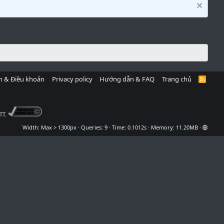
h & Điều khoản
Privacy policy
Hướng dẫn & FAQ
Trang chủ
R
S
S
TT.
Width
Queries
9
Time
0.1012s
Memory
11.20MB