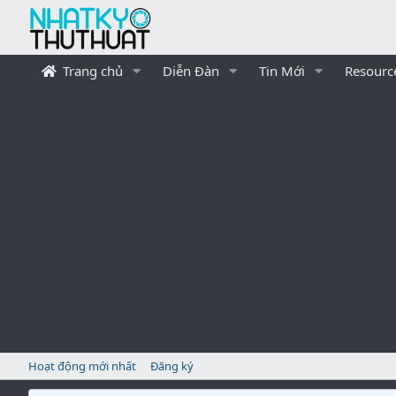
Trang chủ
Diễn Đàn
Tin Mới
Resourc
Hoạt động mới nhất
Đăng ký