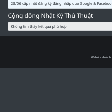
28/06 cập nhật đăng ký đăng nhập qua Google & Faceboo
Cộng đồng Nhật Ký Thủ Thuật
Không tìm thấy kết quả phù hợp
Website chưa ho