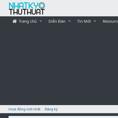
Trang chủ
Diễn Đàn
Tin Mới
Resourc
Hoạt động mới nhất
Đăng ký