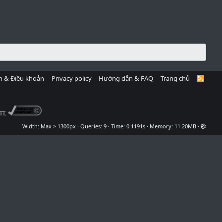
h & Điều khoản
Privacy policy
Hướng dẫn & FAQ
Trang chủ
R
S
S
TT.
Width
Queries
9
Time
0.1191s
Memory
11.20MB