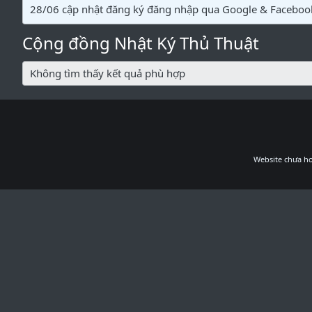
28/06 cập nhật đăng ký đăng nhập qua Google & Faceboo
Cộng đồng Nhật Ký Thủ Thuật
Không tìm thấy kết quả phù hợp
Website chưa ho