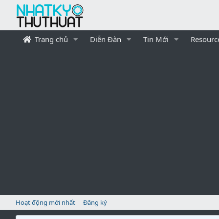
Trang chủ
Diễn Đàn
Tin Mới
Resourc
Hoạt động mới nhất
Đăng ký