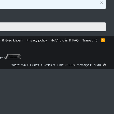
h & Điều khoản
Privacy policy
Hướng dẫn & FAQ
Trang chủ
R
S
S
TT.
Width
Queries
9
Time
0.1016s
Memory
11.20MB