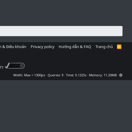
h & Điều khoản
Privacy policy
Hướng dẫn & FAQ
Trang chủ
R
S
S
TT.
Width
Queries
9
Time
0.1325s
Memory
11.20MB