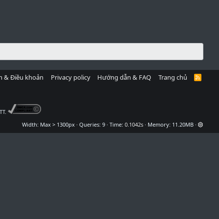
h & Điều khoản
Privacy policy
Hướng dẫn & FAQ
Trang chủ
R
S
S
TT.
Width
Queries
9
Time
0.1042s
Memory
11.20MB