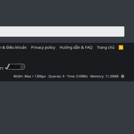
h & Điều khoản
Privacy policy
Hướng dẫn & FAQ
Trang chủ
R
S
S
TT.
Width
Queries
9
Time
0.0980s
Memory
11.20MB