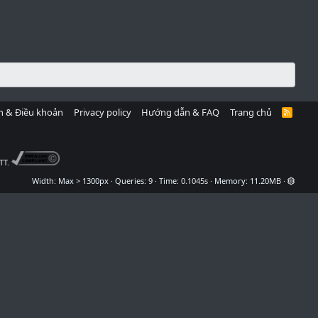
h & Điều khoản
Privacy policy
Hướng dẫn & FAQ
Trang chủ
R
S
S
TT.
Width
Queries
9
Time
0.1045s
Memory
11.20MB