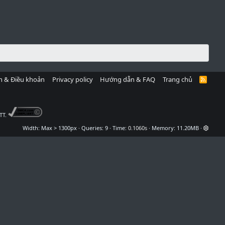
h & Điều khoản
Privacy policy
Hướng dẫn & FAQ
Trang chủ
R
S
S
TT.
Width
Queries
9
Time
0.1060s
Memory
11.20MB