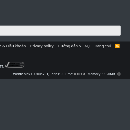
h & Điều khoản
Privacy policy
Hướng dẫn & FAQ
Trang chủ
R
S
S
TT.
Width
Queries
9
Time
0.1033s
Memory
11.20MB