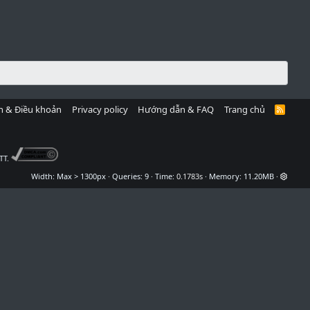
h & Điều khoản
Privacy policy
Hướng dẫn & FAQ
Trang chủ
R
S
S
TT.
Width
Queries
9
Time
0.1783s
Memory
11.20MB