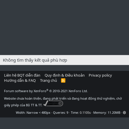
Không tìm thấy kết quả phù hợp
Liên hệ BQT diễn đàn
Quy định & Điều khoản
Privacy policy
Hướng dẫn & FAQ
Trang chủ
R
S
S
®
Forum software by XenForo
© 2010-2021 XenForo Ltd.
Website chưa hoàn thiện, đang phát triển và đang hoạt động thử nghiệm, chờ
giấy phép của Bộ TT & TT.
Width
Queries
9
Time
0.1105s
Memory
11.20MB