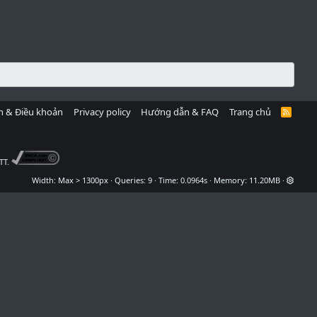
h & Điều khoản
Privacy policy
Hướng dẫn & FAQ
Trang chủ
R
S
S
TT.
Width
Queries
9
Time
0.0964s
Memory
11.20MB