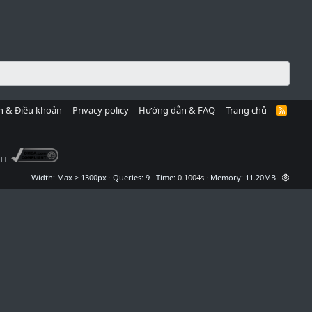
h & Điều khoản
Privacy policy
Hướng dẫn & FAQ
Trang chủ
R
S
S
TT.
Width
Queries
9
Time
0.1004s
Memory
11.20MB