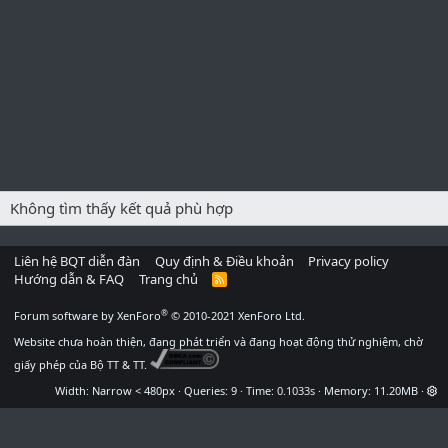
Không tìm thấy kết quả phù hợp
Liên hệ BQT diễn đàn
Quy định & Điều khoản
Privacy policy
Hướng dẫn & FAQ
Trang chủ
R
S
S
®
Forum software by XenForo
© 2010-2021 XenForo Ltd.
Website chưa hoàn thiện, đang phát triển và đang hoạt động thử nghiệm, chờ
giấy phép của Bộ TT & TT.
Width
Queries
9
Time
0.1033s
Memory
11.20MB