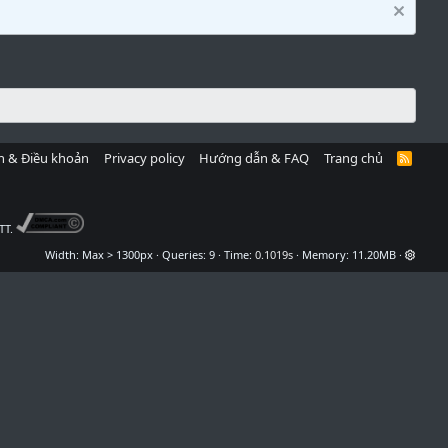
h & Điều khoản
Privacy policy
Hướng dẫn & FAQ
Trang chủ
R
S
S
TT.
Width
Queries
9
Time
0.1019s
Memory
11.20MB