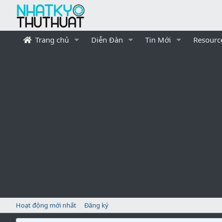
Trang chủ
Diễn Đàn
Tin Mới
Resourc
Hoạt động mới nhất
Đăng ký