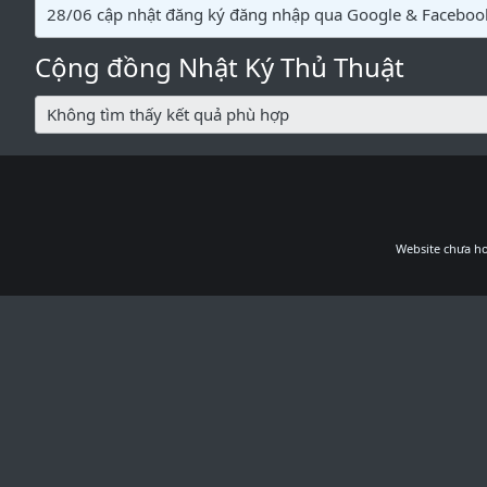
28/06 cập nhật đăng ký đăng nhập qua Google & Faceboo
Cộng đồng Nhật Ký Thủ Thuật
Không tìm thấy kết quả phù hợp
Website chưa ho