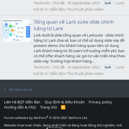
TenHoshi
Chủ đề
16 September 2022
Lượt
lark
trả lời: 0
Diễn đàn:
Thủ thuật phần mềm
Tổng quan về Lark suite slide chính
hãng từ Lark
Link dưới là slide tổng quan về Larksuite - slide chính
hãng từ Lark chia sẻ, bạn có thể sử dụng slide này để
present demo cho khách hàng quan tâm sử dụng
Lark Khách hàng từ 50 users trở xuống miễn phí, bạn
có thể offer khách hàng các gói tư vấn triển khai theo
slide này. Trường hợp khách hàng...
TenHoshi
Chủ đề
16 September 2022
Lượt
lark
trả lời: 0
Diễn đàn:
Thủ thuật phần mềm
Từ khóa mô tả
Liên hệ BQT diễn đàn
Quy định & Điều khoản
Privacy policy
Hướng dẫn & FAQ
Trang chủ
R
S
S
®
Forum software by XenForo
© 2010-2021 XenForo Ltd.
Website chưa hoàn thiện, đang phát triển và đang hoạt động thử nghiệm, chờ