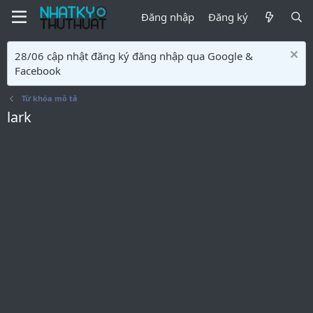
Đăng nhập
Đăng ký
28/06 cập nhật đăng ký đăng nhập qua Google &
Facebook
Từ khóa mô tả
lark