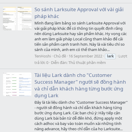
So sánh Larksuite Approval với vài giải
pháp khác
Mình đang làm bảng so sánh Larksuite Approval với
vài giải pháp khác để có thông tin quyết định rằng
nên dùng Larksuite hay sản phẩm khác. Hy vọng các
anh em làm giải pháp Local cũng tham khảo để cải
tiến sản phẩm cạnh tranh hơn. Này là vài tiêu chí so
sánh của mình, anh em có thể tham khảo...
TenHoshi
Chủ đề
16 September 2022
Lượt
lark
trả lời: 0
Diễn đàn:
Thủ thuật phần mềm
Tài liệu Lark dành cho "Customer
Success Manager" người sẽ đồng hành
và chỉ dẫn khách hàng từng bước ứng
dụng Lark
Đây là tài liệu dành cho "Customer Success Manager"
- người sẽ đồng hành và chỉ dẫn khách hàng từng
bước ứng dụng Lark. Các bạn chú ý: Hãy tiếp cận
dùng Lark bài bản từ dễ đến khó, đừng apply một
cách adhoc và bay vào toàn muốn xài những tính
năng advance, hãy theo chỉ dẫn của họ Larksuite...