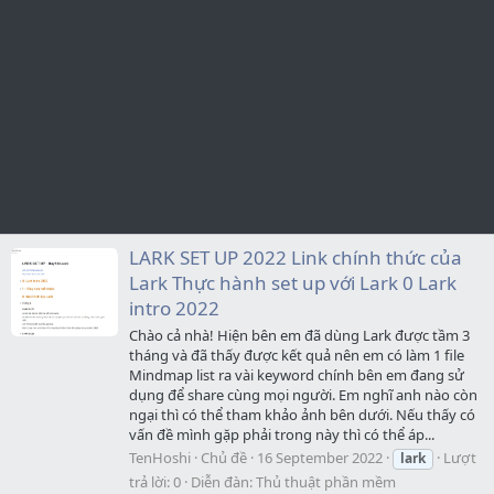
LARK SET UP 2022 Link chính thức của
Lark Thực hành set up với Lark 0 Lark
intro 2022
Chào cả nhà! Hiện bên em đã dùng Lark được tầm 3
tháng và đã thấy được kết quả nên em có làm 1 file
Mindmap list ra vài keyword chính bên em đang sử
dụng để share cùng mọi người. Em nghĩ anh nào còn
ngại thì có thể tham khảo ảnh bên dưới. Nếu thấy có
vấn đề mình gặp phải trong này thì có thể áp...
TenHoshi
Chủ đề
16 September 2022
Lượt
lark
trả lời: 0
Diễn đàn:
Thủ thuật phần mềm