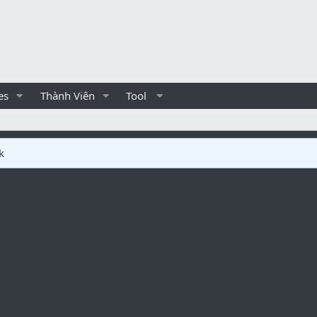
es
Thành Viên
Tool
k