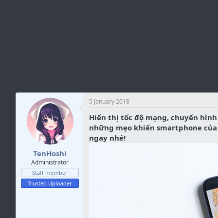
e
5 January 2018
Hiển thị tốc độ mạng, chuyển hình
những mẹo khiến smartphone của cá
ngay nhé!
TenHoshi
Administrator
Staff member
Trusted Uploader