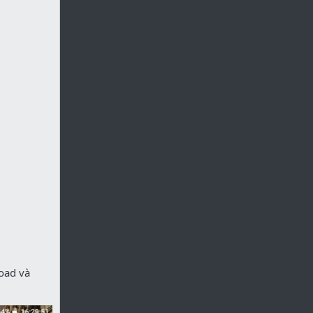
oad và