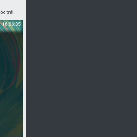
óc trái.