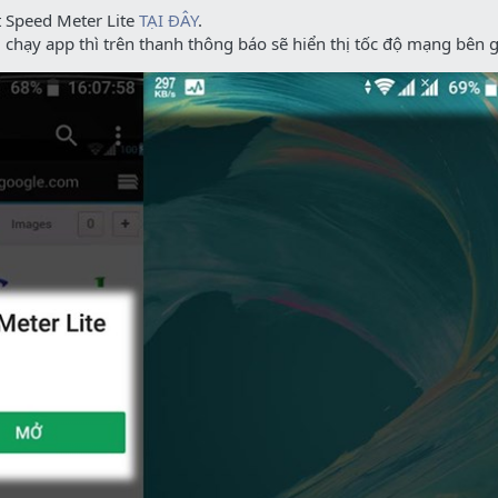
t Speed Meter Lite
TẠI ĐÂY
.
i chạy app thì trên thanh thông báo sẽ hiển thị tốc độ mạng bên g