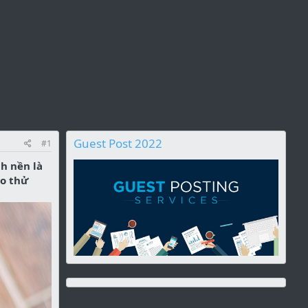
Guest Post 2022
#1
h nền là
ào thử