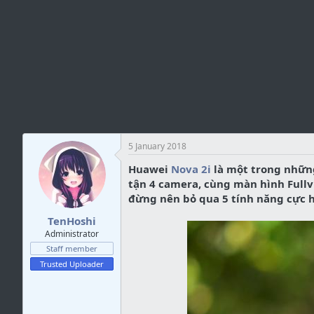
e
5 January 2018
Huawei
Nova 2i
là một trong những
tận 4 camera, cùng màn hình Fullv
đừng nên bỏ qua 5 tính năng cực h
TenHoshi
Administrator
Staff member
Trusted Uploader