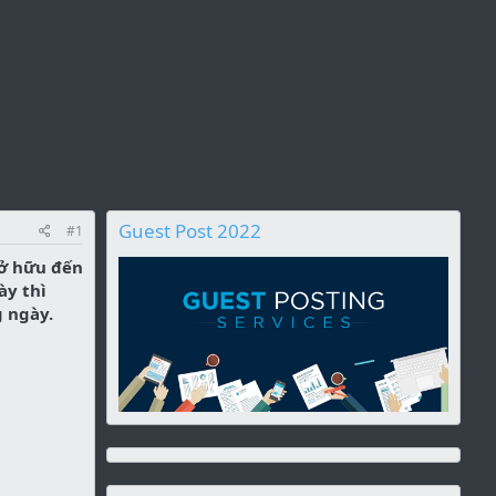
Guest Post 2022
#1
sở hữu đến
ày thì
g ngày.