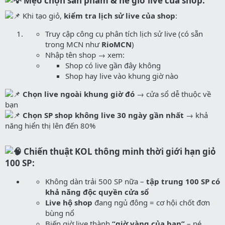
Mẹo chọn sản phẩm & né giờ live của shop:
Khi tạo giỏ,
kiểm tra lịch sử live của shop
:
Truy cập công cụ phân tích lịch sử live (có sẵn
trong MCN như
RioMCN
)
Nhập tên shop → xem:
Shop có live gần đây không
Shop hay live vào khung giờ nào
Chọn live ngoài khung giờ đó
→ cửa sổ dễ thuộc về
bạn
Chọn SP shop không live 30 ngày gần nhất
→ khả
năng hiển thị lên đến 80%
Chiến thuật KOL thông minh thời giới hạn giỏ
100 SP:
Không dàn trải 500 SP nữa –
tập trung 100 SP có
khả năng độc quyền cửa sổ
Live hộ shop
đang ngủ đông = cơ hội chốt đơn
bùng nổ
Biến giờ live thành
“giờ vàng của bạn”
– né