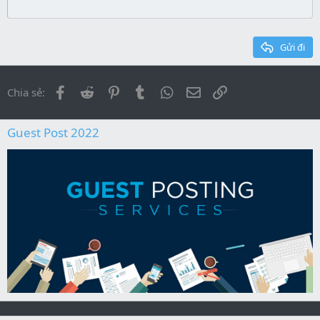
22
Times New Roman
26
Trebuchet MS
Gửi đi
Verdana
Facebook
Reddit
Pinterest
Tumblr
WhatsApp
Địa chỉ Email
Link
Chia sẻ:
Guest Post 2022