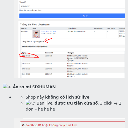
Áo sơ mi SIXHUMAN
Shop này
không có lịch sử live
Bạn live,
được ưu tiên cửa sổ
, 3 click → 2
đơn – hẹ hẹ hẹ