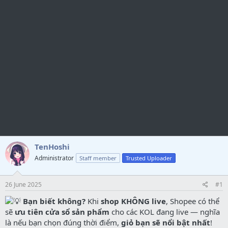
TenHoshi
Administrator
Staff member
Trusted Uploader
26 June 2025
#1
Bạn biết không?
Khi
shop KHÔNG live
, Shopee có thể
sẽ
ưu tiên cửa sổ sản phẩm
cho các KOL đang live — nghĩa
là nếu bạn chọn đúng thời điểm,
giỏ bạn sẽ nổi bật nhất
!