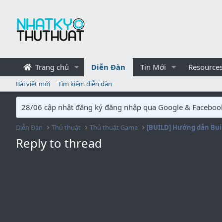
Trang chủ
Diễn Đàn
Tin Mới
Resource
Bài viết mới
Tìm kiếm diễn đàn
28/06 cập nhật đăng ký đăng nhập qua Google & Faceboo
Diễn Đàn
Thủ thuật
Thủ thuật Game
Reply to thread