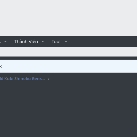
s
Thành Viên
Tool
k
[BUILD] Hướng dẫn Build Kuki Shinobu Genshin Impact 2022