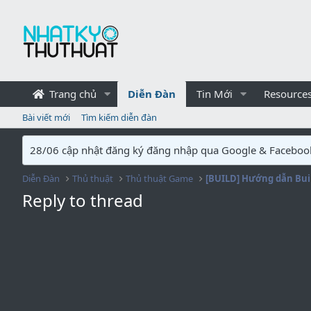
Trang chủ
Diễn Đàn
Tin Mới
Resource
Bài viết mới
Tìm kiếm diễn đàn
28/06 cập nhật đăng ký đăng nhập qua Google & Faceboo
Diễn Đàn
Thủ thuật
Thủ thuật Game
Reply to thread