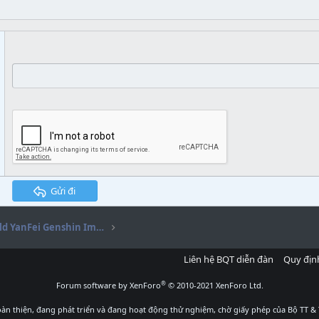
Gửi đi
[BUILD] Hướng dẫn Build YanFei Genshin Impact 2022
Liên hệ BQT diễn đàn
Quy địn
®
Forum software by XenForo
© 2010-2021 XenForo Ltd.
àn thiện, đang phát triển và đang hoạt động thử nghiệm, chờ giấy phép của Bộ TT & 