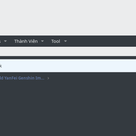
s
Thành Viên
Tool
k
[BUILD] Hướng dẫn Build YanFei Genshin Impact 2022