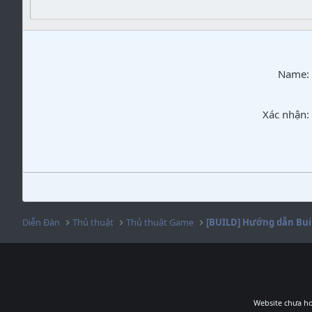
Verdana
Name
Xác nhận
Diễn Đàn
Thủ thuật
Thủ thuật Game
Website chưa ho