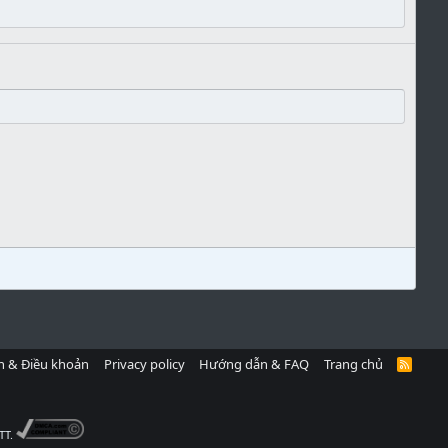
h & Điều khoản
Privacy policy
Hướng dẫn & FAQ
Trang chủ
R
S
S
TT.