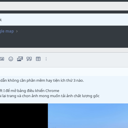
k
gle map
số
rmat
liên kết
hèn hình ảnh
Biểu tượng cảm xúc
Media
Trích dẫn
Insert table
Các tùy chọn khác...
dấu chấm
 dẫn không cần phần mềm hay tiện ích thứ 3 nào.
ift I để mở bảng điều khiển Chrome
 tải lại trang và chọn ảnh mong muốn tải ảnh chất lượng gốc