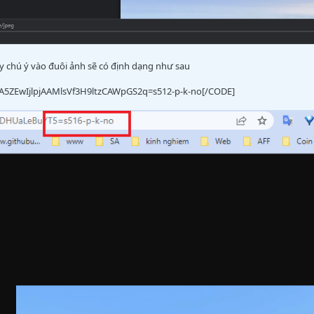
ày chú ý vào đuôi ảnh sẽ có định dạng như sau
A5ZEwIjlpjAAMlsVf3H9ltzCAWpGS2q=s512-p-k-no[/CODE]