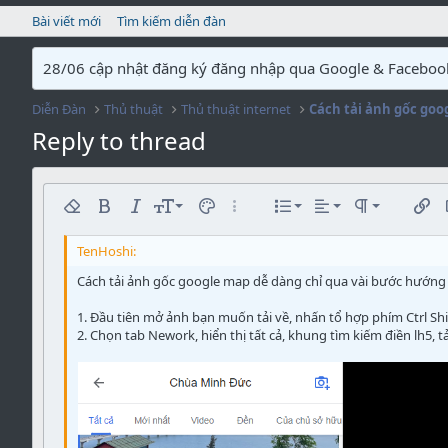
Bài viết mới
Tìm kiếm diễn đàn
28/06 cập nhật đăng ký đăng nhập qua Google & Faceboo
Diễn Đàn
Thủ thuật
Thủ thuật internet
Cách tải ảnh gốc goo
Reply to thread
Căn trái
9
Normal
Danh sách dạng 
Xóa tất cả các định dạng chữ
Chữ đậm
Chữ nghiêng
Cỡ chữ
Màu chữ
Các tùy chọn khác...
Tạo danh sách
Căn chỉnh
Paragraph fo
Chèn 
C
10
Căn giữa
Heading 1
Danh sách dạng 
Arial
Font family
Insert horizontal line
Spoiler
Chữ có gạch ngang
Code
Chữ có gạch chân
Inline code
Inline spoiler
12
Căn phải
Thụt lề
Book Antiqua
Cách tải ảnh gốc google map dễ dàng chỉ qua vài bước hướng
Heading 2
15
Justify text
Trồi ra
Courier New
1. Đầu tiên mở ảnh bạn muốn tải về, nhấn tổ hợp phím Ctrl Sh
Heading 3
18
2. Chọn tab Nework, hiển thị tất cả, khung tìm kiếm điền lh5,
Georgia
22
Tahoma
26
Times New Roman
Trebuchet MS