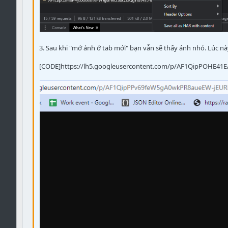
3. Sau khi "mở ảnh ở tab mới" bạn vẫn sẽ thấy ảnh nhỏ. Lúc n
[CODE]https://lh5.googleusercontent.com/p/AF1QipPOHE41E