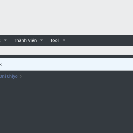
s
Thành Viên
Tool
k
a Oni Chiyo