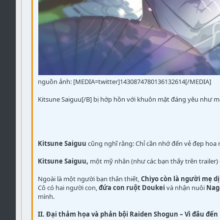
nguồn ảnh: [MEDIA=twitter]1430874780136132614[/MEDIA]
Kitsune Saiguu[/B] bị hớp hồn với khuôn mặt đáng yêu như mă
Kitsune Saiguu
cũng nghĩ rằng: Chỉ cần nhớ đến vẻ đẹp hoa 
Kitsune Saiguu,
một mỹ nhân (như các bạn thấy trên trailer)
Ngoài là một người bạn thân thiết,
Chiyo còn là người mẹ di
Cô có hai người con,
đứa con ruột Doukei
và nhận nuôi
Nag
mình.
II. Đại thảm họa và phản bội Raiden Shogun – Vì đâu đến 