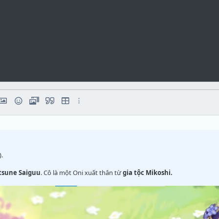
số
rmat
liên kết
hèn hình ảnh
Biểu tượng cảm xúc
Media
Trích dẫn
Insert table
Các tùy chọn khác...
dấu chấm
).
tsune Saiguu
. Cô là một Oni xuất thân từ
gia tộc Mikoshi.