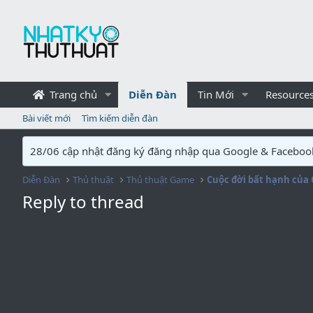
Trang chủ
Diễn Đàn
Tin Mới
Resource
Bài viết mới
Tìm kiếm diễn đàn
28/06 cập nhật đăng ký đăng nhập qua Google & Faceboo
Diễn Đàn
Thủ thuật
Thủ thuật Game
Cuộc đời bất hạnh củ
Reply to thread