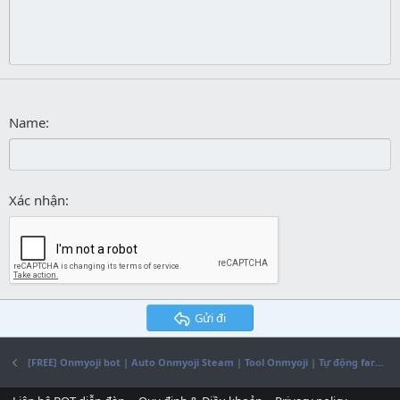
26
Trebuchet MS
Verdana
Name
Xác nhận
Gửi đi
[FREE] Onmyoji bot | Auto Onmyoji Steam | Tool Onmyoji | Tự động farm hột Onmyoji