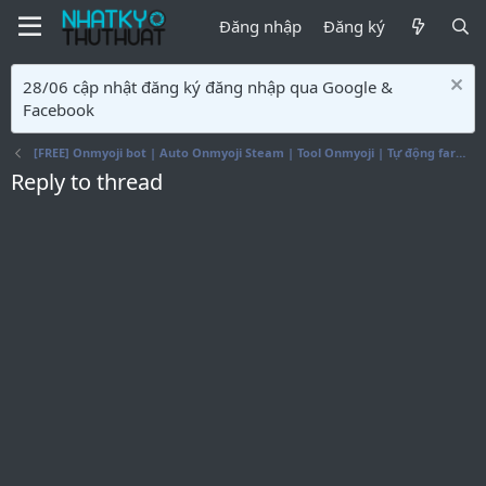
Đăng nhập
Đăng ký
28/06 cập nhật đăng ký đăng nhập qua Google &
Facebook
[FREE] Onmyoji bot | Auto Onmyoji Steam | Tool Onmyoji | Tự động farm hột Onmyoji
Reply to thread