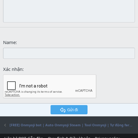
26
Trebuchet MS
Verdana
Name
Xác nhận
Gửi đi
[FREE] Onmyoji bot | Auto Onmyoji Steam | Tool Onmyoji | Tự động farm hột Onmyoji