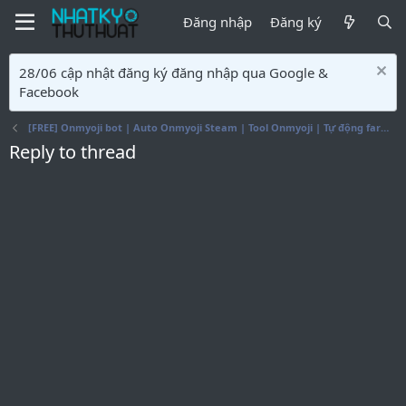
Đăng nhập
Đăng ký
28/06 cập nhật đăng ký đăng nhập qua Google &
Facebook
[FREE] Onmyoji bot | Auto Onmyoji Steam | Tool Onmyoji | Tự động farm hột Onmyoji
Reply to thread