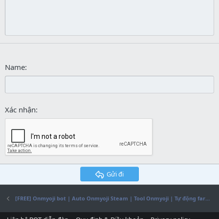
26
Trebuchet MS
Verdana
Name
Xác nhận
Gửi đi
[FREE] Onmyoji bot | Auto Onmyoji Steam | Tool Onmyoji | Tự động farm hột Onmyoji