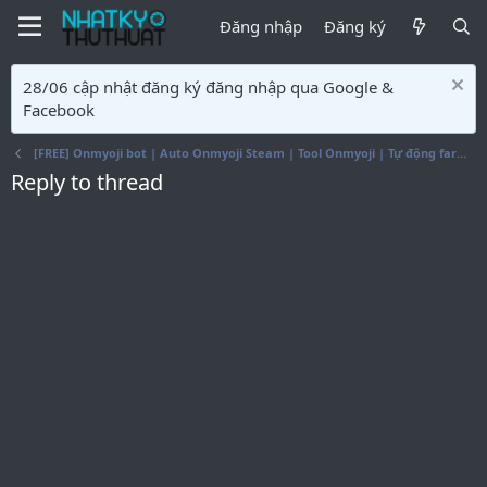
Đăng nhập
Đăng ký
28/06 cập nhật đăng ký đăng nhập qua Google &
Facebook
[FREE] Onmyoji bot | Auto Onmyoji Steam | Tool Onmyoji | Tự động farm hột Onmyoji
Reply to thread