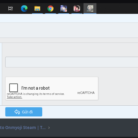
Gửi đi
[FREE] Onmyoji bot | Auto Onmyoji Steam | Tool Onmyoji | Tự động farm hột Onmyoji