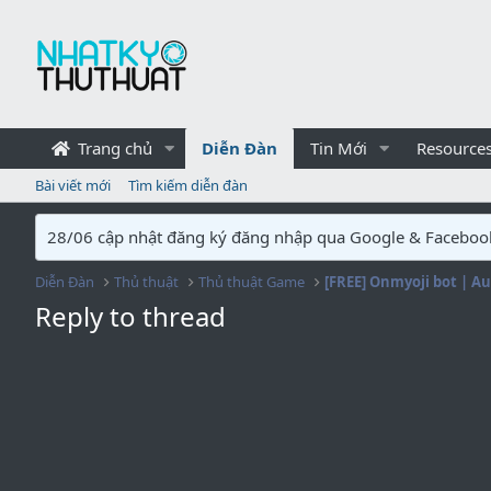
Trang chủ
Diễn Đàn
Tin Mới
Resource
Bài viết mới
Tìm kiếm diễn đàn
28/06 cập nhật đăng ký đăng nhập qua Google & Faceboo
Diễn Đàn
Thủ thuật
Thủ thuật Game
Reply to thread