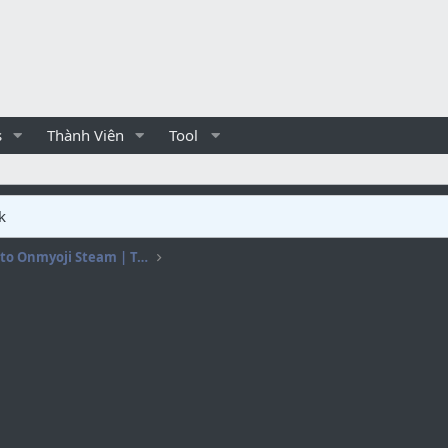
s
Thành Viên
Tool
k
[FREE] Onmyoji bot | Auto Onmyoji Steam | Tool Onmyoji | Tự động farm hột Onmyoji