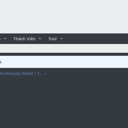
s
Thành Viên
Tool
k
[FREE] Onmyoji bot | Auto Onmyoji Steam | Tool Onmyoji | Tự động farm hột Onmyoji