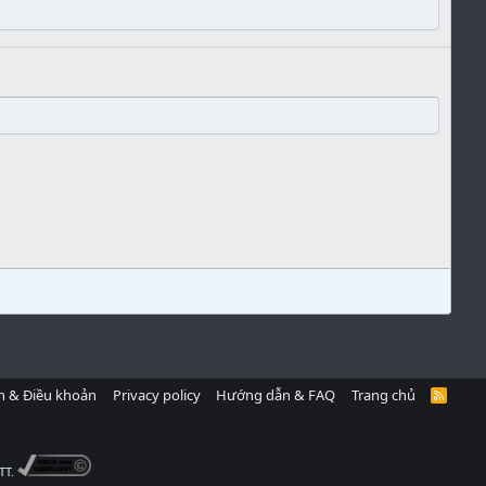
h & Điều khoản
Privacy policy
Hướng dẫn & FAQ
Trang chủ
R
S
S
TT.