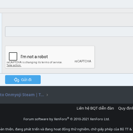
Gửi đi
[FREE] Onmyoji bot | Auto Onmyoji Steam | Tool Onmyoji | Tự động farm hột Onmyoji
Liên hệ BQT diễn đàn
Quy địn
®
Forum software by XenForo
© 2010-2021 XenForo Ltd.
àn thiện, đang phát triển và đang hoạt động thử nghiệm, chờ giấy phép của Bộ TT & 