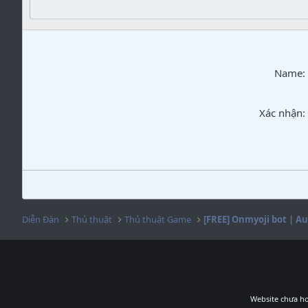
Verdana
Name
Xác nhận
Diễn Đàn
Thủ thuật
Thủ thuật Game
Website chưa ho