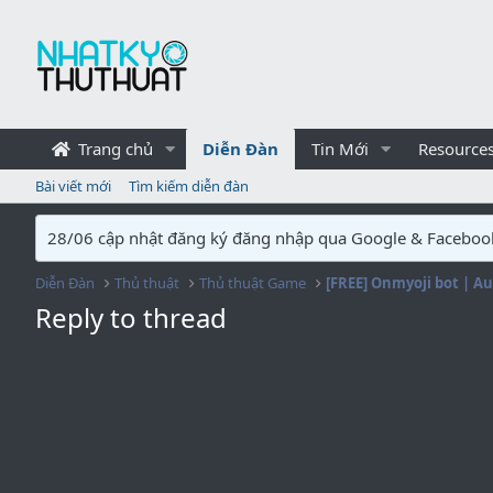
Trang chủ
Diễn Đàn
Tin Mới
Resource
Bài viết mới
Tìm kiếm diễn đàn
28/06 cập nhật đăng ký đăng nhập qua Google & Faceboo
Diễn Đàn
Thủ thuật
Thủ thuật Game
Reply to thread