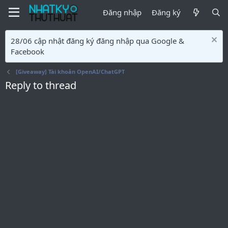
Đăng nhập
Đăng ký
28/06 cập nhật đăng ký đăng nhập qua Google &
Facebook
[Giveaway] Tài khoản OpenAI/ChatGPT
Reply to thread