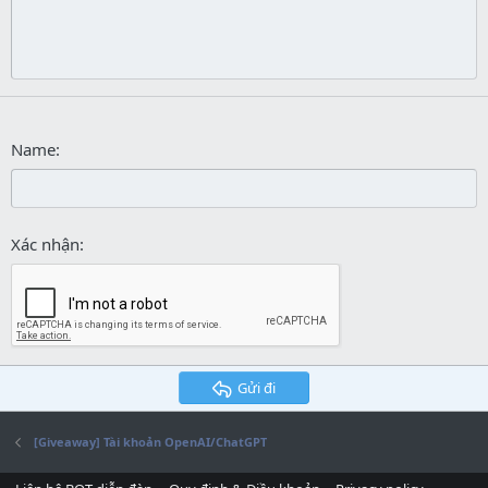
26
Trebuchet MS
Verdana
Name
Xác nhận
Gửi đi
[Giveaway] Tài khoản OpenAI/ChatGPT