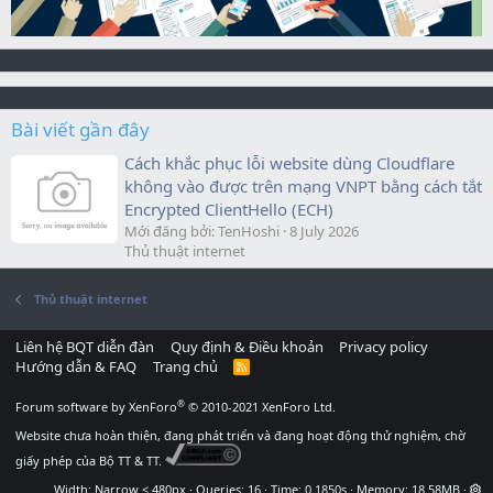
Bài viết gần đây
Cách khắc phục lỗi website dùng Cloudflare
không vào được trên mạng VNPT bằng cách tắt
Encrypted ClientHello (ECH)
Mới đăng bởi: TenHoshi
8 July 2026
Thủ thuật internet
Thủ thuật internet
Liên hệ BQT diễn đàn
Quy định & Điều khoản
Privacy policy
Hướng dẫn & FAQ
Trang chủ
R
S
S
®
Forum software by XenForo
© 2010-2021 XenForo Ltd.
Website chưa hoàn thiện, đang phát triển và đang hoạt động thử nghiệm, chờ
giấy phép của Bộ TT & TT.
Width
Queries
16
Time
0.1850s
Memory
18.58MB