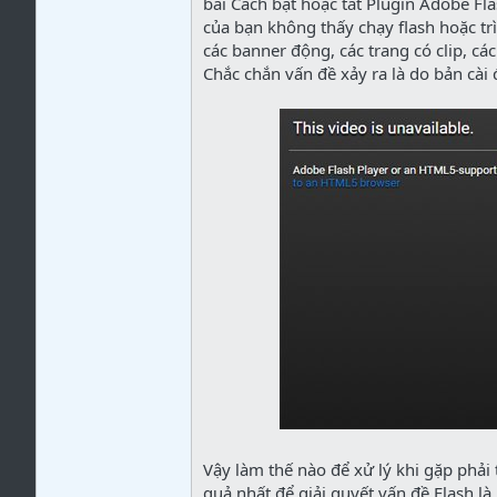
bài Cách bật hoặc tắt Plugin Adobe Fla
của bạn không thấy chạy flash hoặc trì
các banner động, các trang có clip, c
Chắc chắn vấn đề xảy ra là do bản cài 
Vậy làm thế nào để xử lý khi gặp phải 
quả nhất để giải quyết vấn đề Flash l