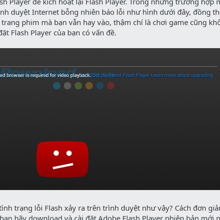
sh Player để kích hoạt lại Flash Player. Trong những trường hợp 
nh duyệt Internet bỗng nhiên báo lỗi như hình dưới đây, đồng thờ
ác trang phim mà bạn vẫn hay vào, thậm chí là chơi game cũng kh
đặt Flash Player của bạn có vấn đề.
tình trạng lỗi Flash xảy ra trên trình duyệt như vậy? Cách đơn giả
à bạn hãy download và cài đặt Adobe Flash Player phiên bản mới 