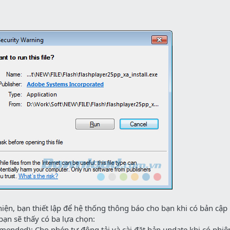
iện, bạn thiết lập để hệ thống thông báo cho bạn khi có bản cập
bạn sẽ thấy có ba lựa chọn:
mended): Cho phép tự động tải và cài đặt bản update khi có phiê