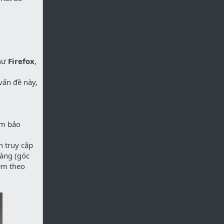
như
Firefox
,
 vấn đề này,
ảm bảo
n truy cập
vàng (góc
kèm theo