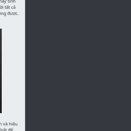
máy tính
i tất cả
ông được.
n và hiệu
nhất để