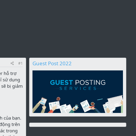
Guest Post 2022
#1
r hỗ trợ
hỉ sử dụng
 sẽ bị giảm
h của bạn.
 động trên
tác trong