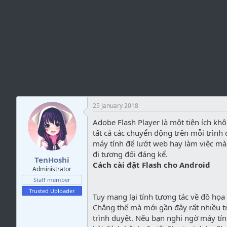
e
25 January 2018
Adobe Flash Player là một tiện ích khô
tất cả các chuyển động trên mỗi trìn
máy tính để lướt web hay làm việc mà 
đi tương đối đáng kể.
TenHoshi
Cách cài đặt Flash cho Android
Administrator
Staff member
Trusted Uploader
Tuy mang lại tính tương tác về đồ họ
Chẳng thế mà mới gần đây rất nhiều t
trình duyệt. Nếu bạn nghi ngờ máy tín