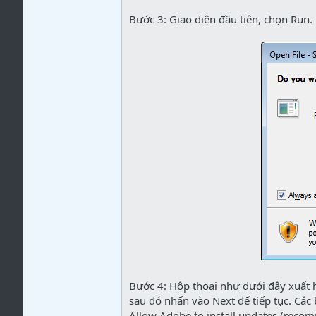
Bước 3: Giao diện đầu tiên, chọn Run.
Bước 4: Hộp thoại như dưới đây xuất h
sau đó nhấn vào Next để tiếp tục. Các 
Allow Adobe to install updates (recom