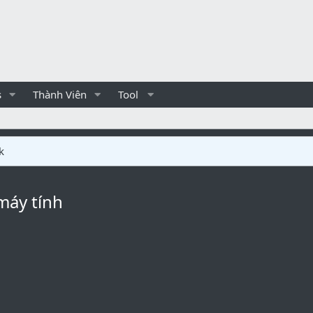
s
Thành Viên
Tool
k
máy tính