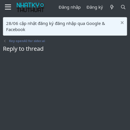
Đăng nhập
Đăng ký
28/06 cập nhật đăng ký đăng nhập qua Google &
Facebook
Key openAI for sider.ai
Reply to thread