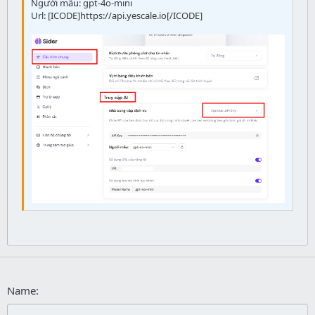
Người mẫu: gpt-4o-mini
Url: [ICODE]https://api.yescale.io[/ICODE]
26
Trebuchet MS
Verdana
Name