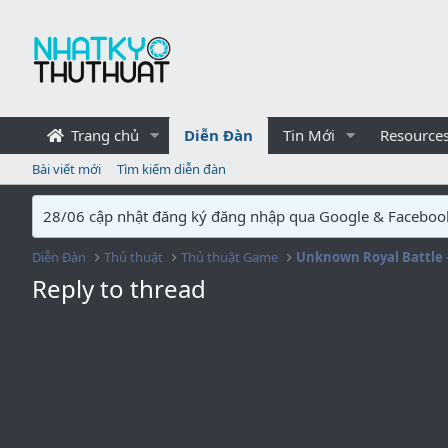
Trang chủ
Diễn Đàn
Tin Mới
Resource
Bài viết mới
Tìm kiếm diễn đàn
28/06 cập nhật đăng ký đăng nhập qua Google & Faceboo
Diễn Đàn
Thủ thuật
Thủ thuật Game
Reply to thread