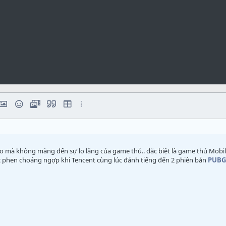
số
rmat
liên kết
hèn hình ảnh
Biểu tượng cảm xúc
Media
Trích dẫn
Insert table
Các tùy chọn khác...
dấu chấm
 ảo mà không màng đến sự lo lắng của game thủ.. đặc biệt là game thủ Mob
c phen choáng ngợp khi Tencent cùng lúc đánh tiếng đến 2 phiên bản
PUBG