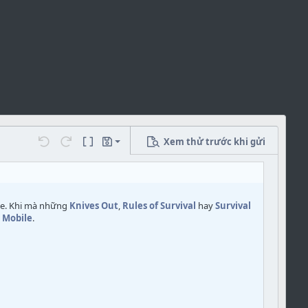
Xem thử trước khi gửi
Lưu bản nháp
Undo
Redo
Hiển thị các mã BB Code đã sử dụng
Bản nháp
Xóa bản nháp
ile. Khi mà những
Knives Out
,
Rules of Survival
hay
Survival
 Mobile
.