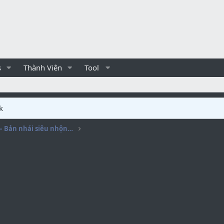
s
Thành Viên
Tool
k
Unknown Royal Battle – Bản nhái siêu nhộn của PUBG Mobile