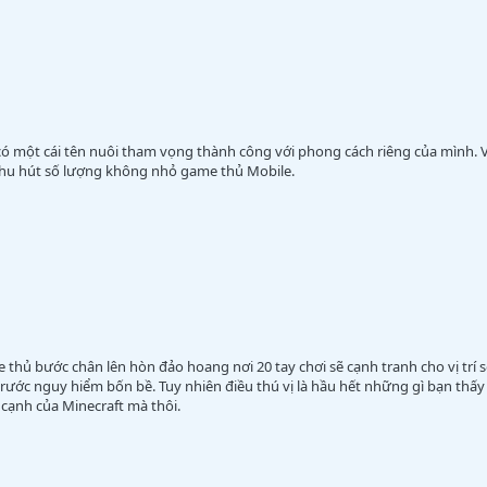
có một cái tên nuôi tham vọng thành công với phong cách riêng của mình. 
thu hút số lượng không nhỏ game thủ Mobile.
 bước chân lên hòn đảo hoang nơi 20 tay chơi sẽ cạnh tranh cho vị trí sốn
 trước nguy hiểm bốn bề. Tuy nhiên điều thú vị là hầu hết những gì bạn thấ
cạnh của Minecraft mà thôi.