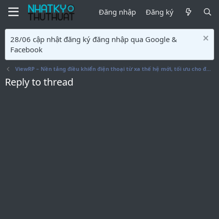
Đăng nhập
Đăng ký
28/06 cập nhật đăng ký đăng nhập qua Google &
Facebook
ViewRP – Nền tảng điều khiển điện thoại từ xa thế hệ mới, tối ưu cho đội nhóm & doanh nghiệp
Reply to thread