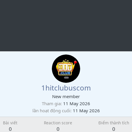
1hitclubuscom
New member
Tham gia
11 May 2026
lần hoạt động cuối
11 May 2026
Bài viết
Reaction score
Điểm thành tích
0
0
0