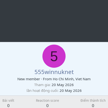
5
555winnuknet
New member
·
From
Ho Chi Minh, Viet Nam
Tham gia
20 May 2026
lần hoạt động cuối
20 May 2026
Bài viết
Reaction score
Điểm thành tích
0
0
0