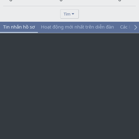
Tìm
Tin nhắn hồ sơ
Hoạt động mới nhất trên diễn đàn
Các bài 