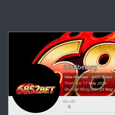
6852betorg
New member
·
From
Brasil
Tham gia
17 May 2026
lần hoạt động cuối
23 May 
Bài viết
0