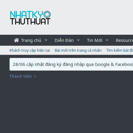
Trang chủ
Diễn Đàn
Tin Mới
Resourc
Khách truy cập hiện tại
Bài mới trên trang cá nhân
Tìm kiếm bài đ
28/06 cập nhật đăng ký đăng nhập qua Google & Faceboo
Thành Viên