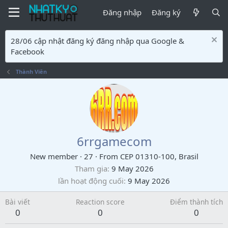
Đăng nhập
Đăng ký
28/06 cập nhật đăng ký đăng nhập qua Google &
Facebook
Thành Viên
6rrgamecom
New member
·
27
·
From
CEP 01310-100, Brasil
Tham gia
9 May 2026
lần hoạt động cuối
9 May 2026
Bài viết
Reaction score
Điểm thành tích
0
0
0