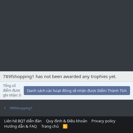
789fshopping1 has not been awarded any trophies yet.
Tổng số
điểm được
Danh sách các hoạt động sẽ nhận được Điểm Thành Tích
ghi nhận: 0
789fshopping1
Liên hệ BQT diễn đàn
Quy định & Điều khoản
Privacy policy
Hướng dẫn & FAQ
Trang chủ
R
S