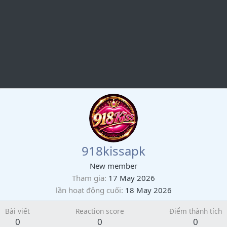
918kissapk
New member
Tham gia
17 May 2026
lần hoạt động cuối
18 May 2026
Bài viết
Reaction score
Điểm thành tích
0
0
0