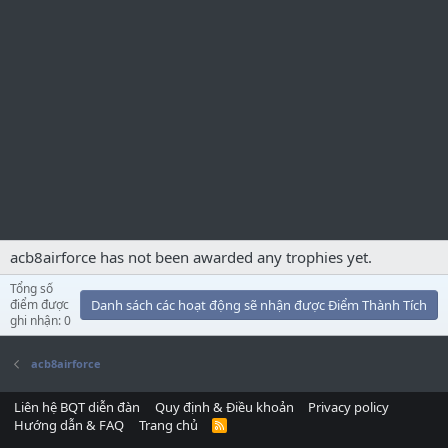
acb8airforce has not been awarded any trophies yet.
Tổng số
điểm được
Danh sách các hoạt động sẽ nhận được Điểm Thành Tích
ghi nhận: 0
acb8airforce
Liên hệ BQT diễn đàn
Quy định & Điều khoản
Privacy policy
Hướng dẫn & FAQ
Trang chủ
R
S