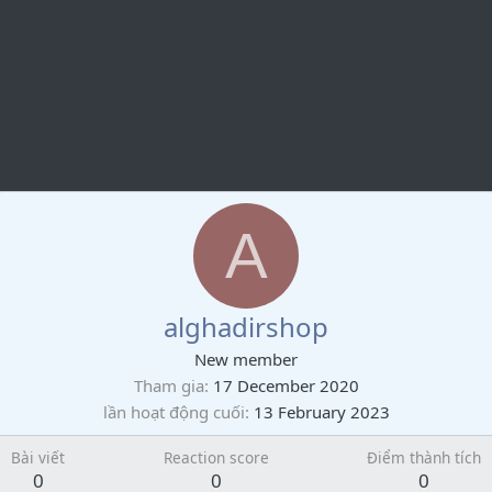
A
alghadirshop
New member
Tham gia
17 December 2020
lần hoạt động cuối
13 February 2023
Bài viết
Reaction score
Điểm thành tích
0
0
0