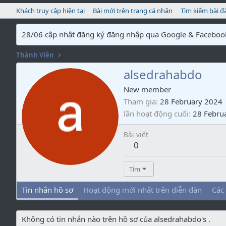
Khách truy cập hiện tại
Bài mới trên trang cá nhân
Tìm kiếm bài đ
28/06 cập nhật đăng ký đăng nhập qua Google & Faceboo
Thành Viên
alsedrahabdo
New member
Tham gia
28 February 2024
lần hoạt động cuối
28 Febru
Bài viết
0
Tìm
Tin nhắn hồ sơ
Hoạt động mới nhất trên diễn đàn
Các
Không có tin nhắn nào trên hồ sơ của alsedrahabdo's .