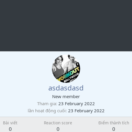
asdasdasd
New member
Tham gia
23 February 2022
lần hoạt động cuối
23 February 2022
Bài viết
Reaction score
Điểm thành tích
0
0
0